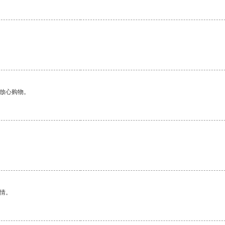
够放心购物。
情。