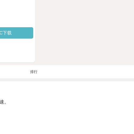
PC下载
排行
速。