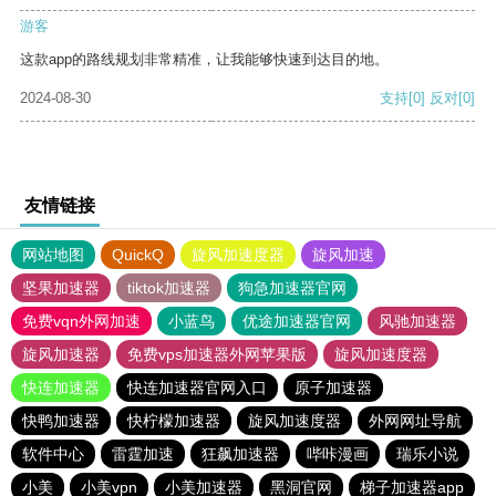
游客
这款app的路线规划非常精准，让我能够快速到达目的地。
2024-08-30
支持
[0]
反对
[0]
友情链接
网站地图
QuickQ
旋风加速度器
旋风加速
坚果加速器
tiktok加速器
狗急加速器官网
免费vqn外网加速
小蓝鸟
优途加速器官网
风驰加速器
旋风加速器
免费vps加速器外网苹果版
旋风加速度器
快连加速器
快连加速器官网入口
原子加速器
快鸭加速器
快柠檬加速器
旋风加速度器
外网网址导航
软件中心
雷霆加速
狂飙加速器
哔咔漫画
瑞乐小说
小美
小美vpn
小美加速器
黑洞官网
梯子加速器app