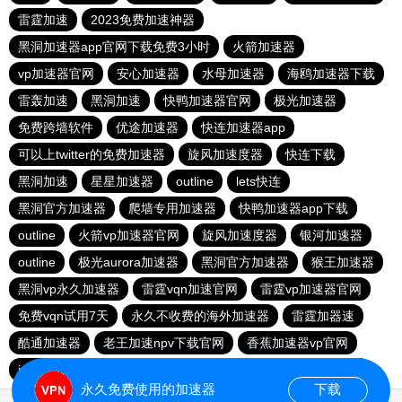
雷霆加速
2023免费加速神器
黑洞加速器app官网下载免费3小时
火箭加速器
vp加速器官网
安心加速器
水母加速器
海鸥加速器下载
雷轰加速
黑洞加速
快鸭加速器官网
极光加速器
免费跨墙软件
优途加速器
快连加速器app
可以上twitter的免费加速器
旋风加速度器
快连下载
黑洞加速
星星加速器
outline
lets快连
黑洞官方加速器
爬墙专用加速器
快鸭加速器app下载
outline
火箭vp加速器官网
旋风加速度器
银河加速器
outline
极光aurora加速器
黑洞官方加速器
猴王加速器
黑洞vp永久加速器
雷霆vqn加速官网
雷霆vp加速器官网
免费vqn试用7天
永久不收费的海外加速器
雷霆加器速
酷通加速器
老王加速npv下载官网
香蕉加速器vp官网
ios加速器
快连加速器app
飞鸟加速器
旋风加速度器
永久免费使用的加速器
下载