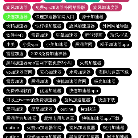
旋风加速器
免费vps加速器外网苹果版
旋风加速度器
快连加速器
快连加速器官网入口
原子加速器
快鸭加速器
快柠檬加速器
旋风加速度器
外网网址导航
软件中心
雷霆加速
狂飙加速器
哔咔漫画
瑞乐小说
小美
小美vpn
小美加速器
黑洞官网
梯子加速器app
雷霆加速
2023免费加速神器
黑洞加速器app官网下载免费3小时
火箭加速器
vp加速器官网
安心加速器
水母加速器
海鸥加速器下载
雷轰加速
黑洞加速
快鸭加速器官网
极光加速器
免费跨墙软件
优途加速器
快连加速器app
可以上twitter的免费加速器
旋风加速度器
快连下载
黑洞加速
星星加速器
outline
lets快连
黑洞官方加速器
爬墙专用加速器
快鸭加速器app下载
outline
火箭vp加速器官网
旋风加速度器
银河加速器
outline
极光aurora加速器
黑洞官方加速器
猴王加速器