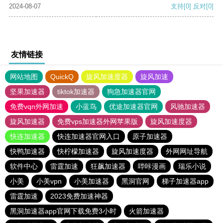
2024-08-07
支持
[0]
反对
[0]
友情链接
网站地图
QuickQ
旋风加速度器
旋风加速
坚果加速器
tiktok加速器
狗急加速器官网
免费vqn外网加速
小蓝鸟
优途加速器官网
风驰加速器
旋风加速器
免费vps加速器外网苹果版
旋风加速度器
快连加速器
快连加速器官网入口
原子加速器
快鸭加速器
快柠檬加速器
旋风加速度器
外网网址导航
软件中心
雷霆加速
狂飙加速器
哔咔漫画
瑞乐小说
小美
小美vpn
小美加速器
黑洞官网
梯子加速器app
雷霆加速
2023免费加速神器
黑洞加速器app官网下载免费3小时
火箭加速器