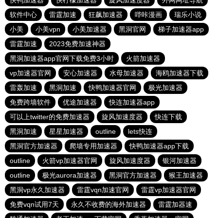
快鸭加速器
快柠檬加速器
旋风加速度器
外网网址导航
软件中心
雷霆加速
狂飙加速器
哔咔漫画
瑞乐小说
小美
小美vpn
小美加速器
黑洞官网
梯子加速器app
雷霆加速
2023免费加速神器
黑洞加速器app官网下载免费3小时
火箭加速器
vp加速器官网
安心加速器
水母加速器
海鸥加速器下载
雷轰加速
黑洞加速
快鸭加速器官网
极光加速器
免费跨墙软件
优途加速器
快连加速器app
可以上twitter的免费加速器
旋风加速度器
快连下载
黑洞加速
星星加速器
outline
lets快连
黑洞官方加速器
爬墙专用加速器
快鸭加速器app下载
outline
火箭vp加速器官网
旋风加速度器
银河加速器
outline
极光aurora加速器
黑洞官方加速器
猴王加速器
黑洞vp永久加速器
雷霆vqn加速官网
雷霆vp加速器官网
免费vqn试用7天
永久不收费的海外加速器
雷霆加器速