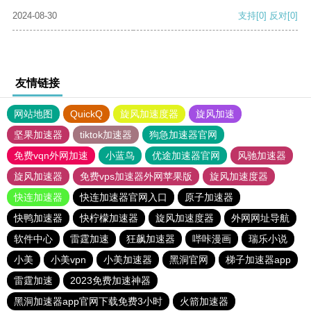
2024-08-30
支持
[0]
反对
[0]
友情链接
网站地图
QuickQ
旋风加速度器
旋风加速
坚果加速器
tiktok加速器
狗急加速器官网
免费vqn外网加速
小蓝鸟
优途加速器官网
风驰加速器
旋风加速器
免费vps加速器外网苹果版
旋风加速度器
快连加速器
快连加速器官网入口
原子加速器
快鸭加速器
快柠檬加速器
旋风加速度器
外网网址导航
软件中心
雷霆加速
狂飙加速器
哔咔漫画
瑞乐小说
小美
小美vpn
小美加速器
黑洞官网
梯子加速器app
雷霆加速
2023免费加速神器
黑洞加速器app官网下载免费3小时
火箭加速器