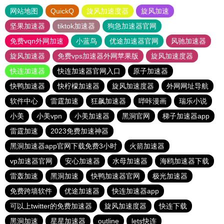
网站地图
QuickQ
旋风加速度器
旋风加速
坚果加速器
tiktok加速器
狗急加速器官网
免费vqn外网加速
小蓝鸟
优途加速器官网
风驰加速器
旋风加速器
免费vps加速器外网苹果版
旋风加速度器
快连加速器
快连加速器官网入口
原子加速器
快鸭加速器
快柠檬加速器
旋风加速度器
外网网址导航
软件中心
雷霆加速
狂飙加速器
哔咔漫画
瑞乐小说
小美
小美vpn
小美加速器
黑洞官网
梯子加速器app
雷霆加速
2023免费加速神器
黑洞加速器app官网下载免费3小时
火箭加速器
vp加速器官网
安心加速器
水母加速器
海鸥加速器下载
雷轰加速
黑洞加速
快鸭加速器官网
极光加速器
免费跨墙软件
优途加速器
快连加速器app
可以上twitter的免费加速器
旋风加速度器
快连下载
黑洞加速
星星加速器
outline
lets快连