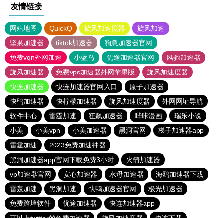
友情链接
网站地图
QuickQ
旋风加速度器
旋风加速
坚果加速器
tiktok加速器
狗急加速器官网
免费vqn外网加速
小蓝鸟
优途加速器官网
风驰加速器
旋风加速器
免费vps加速器外网苹果版
旋风加速度器
快连加速器
快连加速器官网入口
原子加速器
快鸭加速器
快柠檬加速器
旋风加速度器
外网网址导航
软件中心
雷霆加速
狂飙加速器
哔咔漫画
瑞乐小说
小美
小美vpn
小美加速器
黑洞官网
梯子加速器app
雷霆加速
2023免费加速神器
黑洞加速器app官网下载免费3小时
火箭加速器
vp加速器官网
安心加速器
水母加速器
海鸥加速器下载
雷轰加速
黑洞加速
快鸭加速器官网
极光加速器
免费跨墙软件
优途加速器
快连加速器app