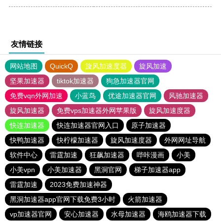
友情链接
网站地图
QuickQ
旋风加速度器
旋风加速
坚果加速器
tiktok加速器
狗急加速器官网
免费vqn外网加速
小蓝鸟
优途加速器官网
风驰加速器
旋风加速器
免费vps加速器外网苹果版
旋风加速度器
快连加速器
快连加速器官网入口
原子加速器
快鸭加速器
快柠檬加速器
旋风加速度器
外网网址导航
软件中心
雷霆加速
狂飙加速器
哔咔漫画
小美
小美vpn
小美加速器
黑洞官网
梯子加速器app
雷霆加速
2023免费加速神器
黑洞加速器app官网下载免费3小时
火箭加速器
vp加速器官网
安心加速器
水母加速器
海鸥加速器下载