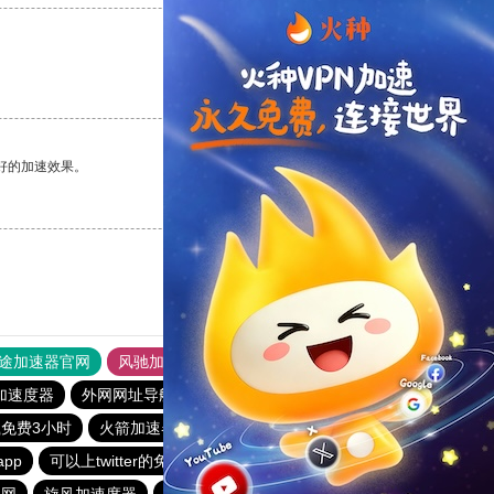
支持
[0]
反对
[0]
好的加速效果。
支持
[0]
反对
[0]
途加速器官网
风驰加速器
旋风加速器
加速度器
外网网址导航
软件中心
雷霆加速
狂飙加速器
载免费3小时
火箭加速器
vp加速器官网
安心加速器
pp
可以上twitter的免费加速器
旋风加速度器
快连下载
官网
旋风加速度器
银河加速器
outline
极光aurora加速器