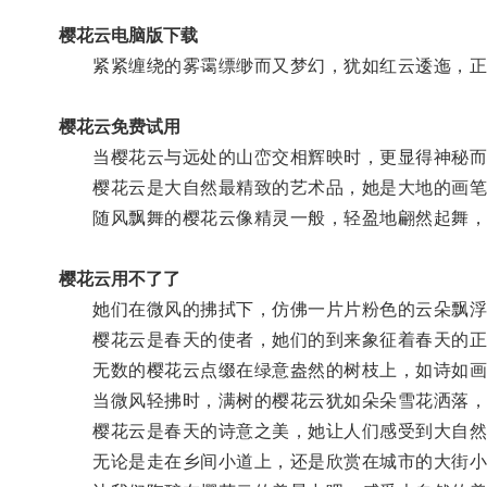
樱花云电脑版下载
紧紧缠绕的雾霭缥缈而又梦幻，犹如红云逶迤，正
樱花云免费试用
当樱花云与远处的山峦交相辉映时，更显得神秘而
樱花云是大自然最精致的艺术品，她是大地的画笔
随风飘舞的樱花云像精灵一般，轻盈地翩然起舞，
樱花云用不了了
她们在微风的拂拭下，仿佛一片片粉色的云朵飘浮
樱花云是春天的使者，她们的到来象征着春天的正
无数的樱花云点缀在绿意盎然的树枝上，如诗如画
当微风轻拂时，满树的樱花云犹如朵朵雪花洒落，
樱花云是春天的诗意之美，她让人们感受到大自然
无论是走在乡间小道上，还是欣赏在城市的大街小