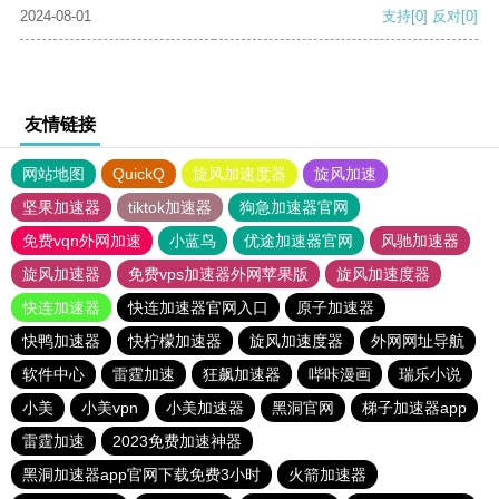
2024-08-01
支持
[0]
反对
[0]
友情链接
网站地图
QuickQ
旋风加速度器
旋风加速
坚果加速器
tiktok加速器
狗急加速器官网
免费vqn外网加速
小蓝鸟
优途加速器官网
风驰加速器
旋风加速器
免费vps加速器外网苹果版
旋风加速度器
快连加速器
快连加速器官网入口
原子加速器
快鸭加速器
快柠檬加速器
旋风加速度器
外网网址导航
软件中心
雷霆加速
狂飙加速器
哔咔漫画
瑞乐小说
小美
小美vpn
小美加速器
黑洞官网
梯子加速器app
雷霆加速
2023免费加速神器
黑洞加速器app官网下载免费3小时
火箭加速器