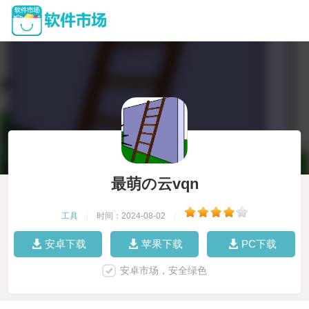
最萌の云vqn
工具
|
时间：2024-08-02
|
安卓下载
苹果下载
PC下载
安卓市场，安全绿色