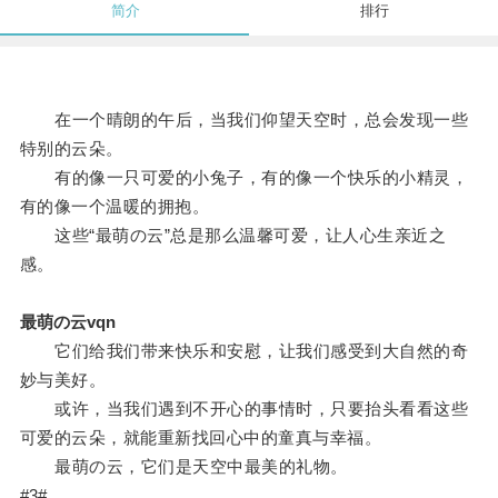
简介
排行
在一个晴朗的午后，当我们仰望天空时，总会发现一些
特别的云朵。
有的像一只可爱的小兔子，有的像一个快乐的小精灵，
有的像一个温暖的拥抱。
这些“最萌の云”总是那么温馨可爱，让人心生亲近之
感。
最萌の云vqn
它们给我们带来快乐和安慰，让我们感受到大自然的奇
妙与美好。
或许，当我们遇到不开心的事情时，只要抬头看看这些
可爱的云朵，就能重新找回心中的童真与幸福。
最萌の云，它们是天空中最美的礼物。
#3#