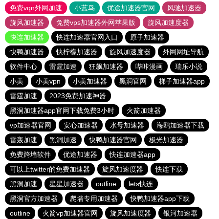
免费vqn外网加速
小蓝鸟
优途加速器官网
风驰加速器
旋风加速器
免费vps加速器外网苹果版
旋风加速度器
快连加速器
快连加速器官网入口
原子加速器
快鸭加速器
快柠檬加速器
旋风加速度器
外网网址导航
软件中心
雷霆加速
狂飙加速器
哔咔漫画
瑞乐小说
小美
小美vpn
小美加速器
黑洞官网
梯子加速器app
雷霆加速
2023免费加速神器
黑洞加速器app官网下载免费3小时
火箭加速器
vp加速器官网
安心加速器
水母加速器
海鸥加速器下载
雷轰加速
黑洞加速
快鸭加速器官网
极光加速器
免费跨墙软件
优途加速器
快连加速器app
可以上twitter的免费加速器
旋风加速度器
快连下载
黑洞加速
星星加速器
outline
lets快连
黑洞官方加速器
爬墙专用加速器
快鸭加速器app下载
outline
火箭vp加速器官网
旋风加速度器
银河加速器