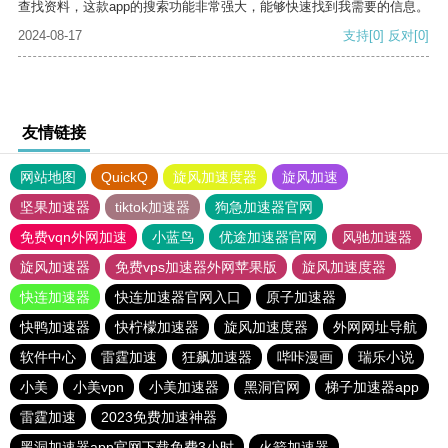
查找资料，这款app的搜索功能非常强大，能够快速找到我需要的信息。
2024-08-17
支持
[0]
反对
[0]
友情链接
网站地图
QuickQ
旋风加速度器
旋风加速
坚果加速器
tiktok加速器
狗急加速器官网
免费vqn外网加速
小蓝鸟
优途加速器官网
风驰加速器
旋风加速器
免费vps加速器外网苹果版
旋风加速度器
快连加速器
快连加速器官网入口
原子加速器
快鸭加速器
快柠檬加速器
旋风加速度器
外网网址导航
软件中心
雷霆加速
狂飙加速器
哔咔漫画
瑞乐小说
小美
小美vpn
小美加速器
黑洞官网
梯子加速器app
雷霆加速
2023免费加速神器
黑洞加速器app官网下载免费3小时
火箭加速器