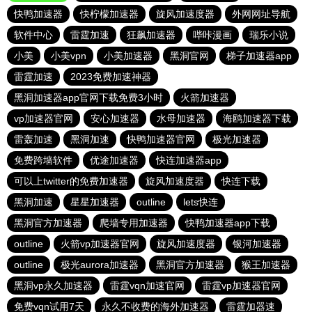
快鸭加速器
快柠檬加速器
旋风加速度器
外网网址导航
软件中心
雷霆加速
狂飙加速器
哔咔漫画
瑞乐小说
小美
小美vpn
小美加速器
黑洞官网
梯子加速器app
雷霆加速
2023免费加速神器
黑洞加速器app官网下载免费3小时
火箭加速器
vp加速器官网
安心加速器
水母加速器
海鸥加速器下载
雷轰加速
黑洞加速
快鸭加速器官网
极光加速器
免费跨墙软件
优途加速器
快连加速器app
可以上twitter的免费加速器
旋风加速度器
快连下载
黑洞加速
星星加速器
outline
lets快连
黑洞官方加速器
爬墙专用加速器
快鸭加速器app下载
outline
火箭vp加速器官网
旋风加速度器
银河加速器
outline
极光aurora加速器
黑洞官方加速器
猴王加速器
黑洞vp永久加速器
雷霆vqn加速官网
雷霆vp加速器官网
免费vqn试用7天
永久不收费的海外加速器
雷霆加器速