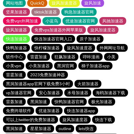
网站地图
QuickQ
旋风加速度器
旋风加速
坚果加速器
tiktok加速器
狗急加速器官网
免费vqn外网加速
小蓝鸟
优途加速器官网
风驰加速器
旋风加速器
免费vps加速器外网苹果版
旋风加速度器
快连加速器
快连加速器官网入口
原子加速器
快鸭加速器
快柠檬加速器
旋风加速度器
外网网址导航
软件中心
雷霆加速
狂飙加速器
哔咔漫画
小美
小美vpn
小美加速器
黑洞官网
梯子加速器app
雷霆加速
2023免费加速神器
黑洞加速器app官网下载免费3小时
火箭加速器
vp加速器官网
安心加速器
水母加速器
海鸥加速器下载
雷轰加速
黑洞加速
快鸭加速器官网
极光加速器
免费跨墙软件
优途加速器
快连加速器app
可以上twitter的免费加速器
旋风加速度器
快连下载
黑洞加速
星星加速器
outline
lets快连