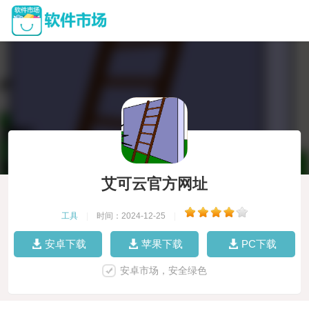
艾可云官方网址
工具
|
时间：2024-12-25
|
安卓下载
苹果下载
PC下载
安卓市场，安全绿色